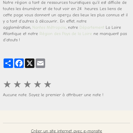
Notre région a tant de ressources touristiques qu'il est difficile de
toutes les énumérer et de tout voir en 24 heures.
Les liens de
cette page vous donnent un aperçu des lieux les plus connus et il
y a tant d'autres à découvrir.
.. En effet, n
otre
agglomération,
Nantes Métropole
, notre
Département
La Loire
Atlantique et notre
Région des Pays de la Loire
ne manquent pas
d'atouts !
Partager
Facebook
X
Email
★
★
★
★
★
Aucune note. Soyez le premier à attribuer une note !
Créer un site internet avec e-monsite