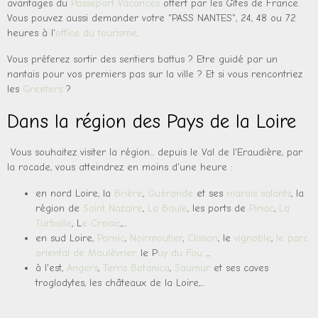
avantages du
Passeport Vacances
offert par les Gîtes de France.
Vous pouvez aussi demander votre "PASS NANTES", 24, 48 ou 72
heures à l'
office du tourisme
.
Vous préferez sortir des sentiers battus ? Etre guidé par un
nantais pour vos premiers pas sur la ville ? Et si vous rencontriez
les
Greeters
?
Dans la région des Pays de la Loire
Vous souhaitez visiter la région... depuis le Val de l'Eraudière, par
la rocade, vous atteindrez en moins d'une heure :
en nord Loire, la
Brière
,
Guérande
et ses
marais salants
, la
région de
Saint Nazaire
,
La Baule
, les ports de
Piriac
,
La
Turballe
,
L
e Croisic
,...
en sud Loire,
Pornic
,
Noirmoutier
,
Clisson
, le
vignoble
,
le parc
oriental de Maulévrier
,
le P
uy du Fou
...
à l'est,
Angers
,
Terra Botanica
,
Saumur
et ses caves
troglodytes, les châteaux de la Loire,...