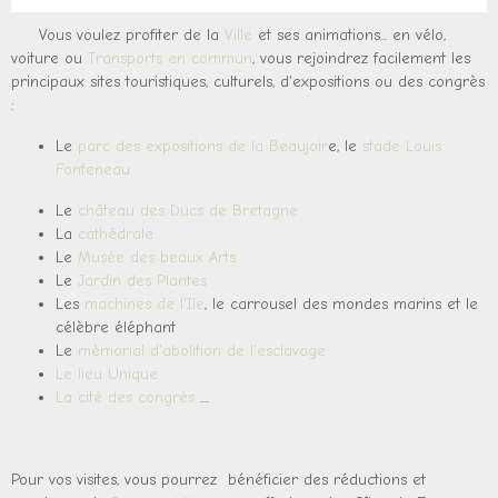
Vous voulez profiter de la
Ville
et ses animations... en vélo,
voiture ou
Transports en commun
, vous rejoindrez facilement les
principaux sites touristiques, culturels, d'expositions ou des congrès
:
Le
parc des expositions de la Beaujoir
e, le
stade Louis
Fonteneau
Le
château des Ducs de Bretagne
La
cathédrale
Le
Musée des beaux Arts
Le
Jardin des Plantes
Les
machines de l'Ile
,
le carrousel des mondes marins et le
célèbre éléphant
Le
mémorial d'abolition de l'esclavage
Le lieu Unique
La cité des congrés
....
Pour vos visites, vous pourrez bénéficier des réductions et