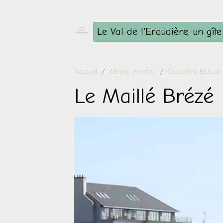
Le Val de l'Eraudière, un gît
Accueil
Album photos
Croisière Estuair
Le Maillé Brézé